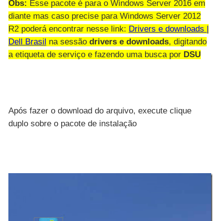
Obs:
Esse pacote é para o Windows Server 2016 em
diante mas caso precise para Windows Server 2012
R2 poderá encontrar nesse link:
Drivers e downloads |
Dell Brasil
na sessão
drivers e downloads
, digitando
a etiqueta de serviço e fazendo uma busca por
DSU
Após fazer o download do arquivo, execute clique
duplo sobre o pacote de instalação