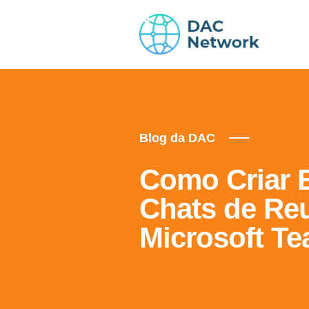
Blog da DAC
Como Criar 
Chats de Re
Microsoft T