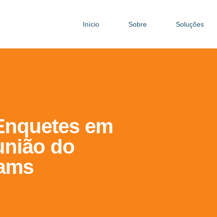
Início
Sobre
Soluções
Enquetes em
união do
eams